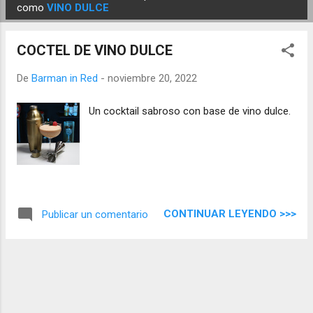
E
como
VINO DULCE
n
t
COCTEL DE VINO DULCE
r
a
De
Barman in Red
-
noviembre 20, 2022
d
Un cocktail sabroso con base de vino dulce.
a
s
CONTINUAR LEYENDO >>>
Publicar un comentario