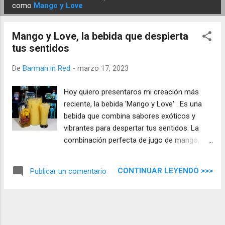
E
como
Mango y Love
n
t
Mango y Love, la bebida que despierta
r
tus sentidos
a
d
De
Barman in Red
-
marzo 17, 2023
a
Hoy quiero presentaros mi creación más
s
reciente, la bebida 'Mango y Love' . Es una
bebida que combina sabores exóticos y
vibrantes para despertar tus sentidos. La
combinación perfecta de jugo de mango,
tequila reposado, leche y jarabe de miel, lo
convierte en una bebida deliciosa y
CONTINUAR LEYENDO >>>
Publicar un comentario
refrescante.