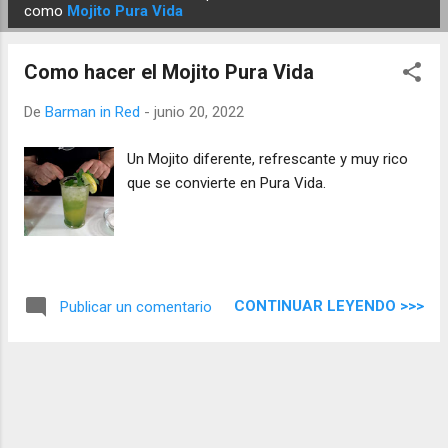
E
como
Mojito Pura Vida
n
t
Como hacer el Mojito Pura Vida
r
a
De
Barman in Red
-
junio 20, 2022
d
Un Mojito diferente, refrescante y muy rico
a
que se convierte en Pura Vida.
s
CONTINUAR LEYENDO >>>
Publicar un comentario