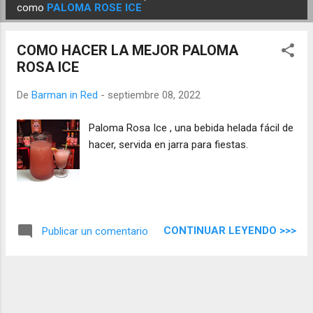
E
como
PALOMA ROSE ICE
n
t
COMO HACER LA MEJOR PALOMA
r
ROSA ICE
a
d
De
Barman in Red
-
septiembre 08, 2022
a
Paloma Rosa Ice , una bebida helada fácil de
s
hacer, servida en jarra para fiestas.
CONTINUAR LEYENDO >>>
Publicar un comentario