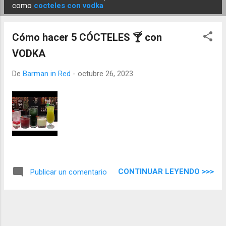
E
como
cocteles con vodka
n
t
Cómo hacer 5 CÓCTELES 🍸 con
r
VODKA
a
d
De
Barman in Red
-
octubre 26, 2023
a
s
CONTINUAR LEYENDO >>>
Publicar un comentario