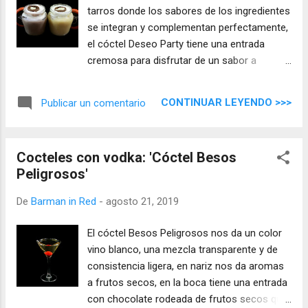
tarros donde los sabores de los ingredientes
se integran y complementan perfectamente,
el cóctel Deseo Party tiene una entrada
cremosa para disfrutar de un sabor a
chocolate rodeado de avellanas y café,
mientras el cóctel Pasión Party nos envuelve
CONTINUAR LEYENDO >>>
Publicar un comentario
en vainilla y caramelo para hacernos
disfrutar de una mezcla, sutil, cremosa y
pasional.
Cocteles con vodka: 'Cóctel Besos
Peligrosos'
De
Barman in Red
-
agosto 21, 2019
El cóctel Besos Peligrosos nos da un color
vino blanco, una mezcla transparente y de
consistencia ligera, en nariz nos da aromas
a frutos secos, en la boca tiene una entrada
con chocolate rodeada de frutos secos que