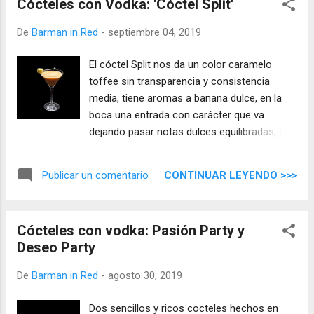
Cócteles con Vodka: 'Cóctel Split'
De
Barman in Red
-
septiembre 04, 2019
El cóctel Split nos da un color caramelo
toffee sin transparencia y consistencia
media, tiene aromas a banana dulce, en la
boca una entrada con carácter que va
dejando pasar notas dulces equilibradas, el
vodka da fuerza y realza el sabor de banana
para llevarnos a un final largo que persiste
CONTINUAR LEYENDO >>>
Publicar un comentario
en boca.
Cócteles con vodka: Pasión Party y
Deseo Party
De
Barman in Red
-
agosto 30, 2019
Dos sencillos y ricos cocteles hechos en