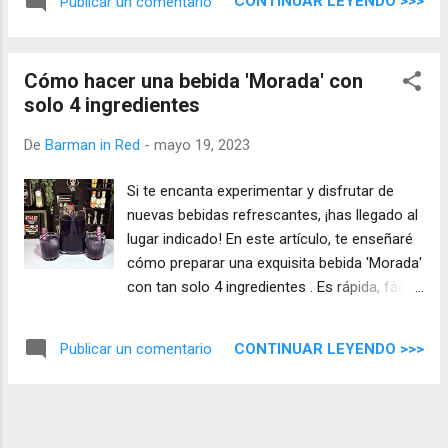
CONTINUAR LEYENDO >>>
Publicar un comentario
Cómo hacer una bebida 'Morada' con
solo 4 ingredientes
De
Barman in Red
-
mayo 19, 2023
Si te encanta experimentar y disfrutar de
nuevas bebidas refrescantes, ¡has llegado al
lugar indicado! En este artículo, te enseñaré
cómo preparar una exquisita bebida 'Morada'
con tan solo 4 ingredientes . Es rápida, fácil
de hacer y no te costará mucho dinero.
¡Acompáñame en este viaje lleno de sabor y
CONTINUAR LEYENDO >>>
Publicar un comentario
descubre una nueva forma de refrescarte!