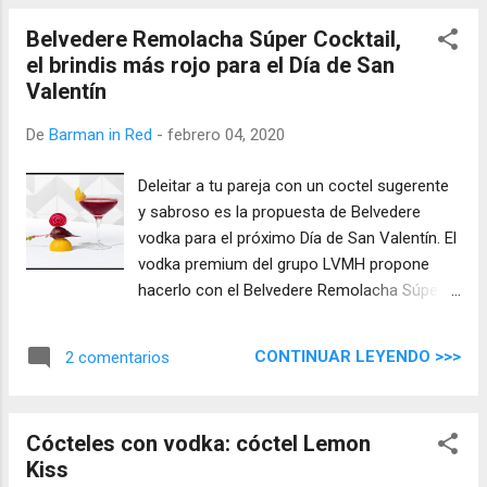
Belvedere Remolacha Súper Cocktail,
el brindis más rojo para el Día de San
Valentín
De
Barman in Red
-
febrero 04, 2020
Deleitar a tu pareja con un coctel sugerente
y sabroso es la propuesta de Belvedere
vodka para el próximo Día de San Valentín. El
vodka premium del grupo LVMH propone
hacerlo con el Belvedere Remolacha Súper
Cocktail, un coctel en el que la fruta y las
hortalizas son junto al vodka las principales
CONTINUAR LEYENDO >>>
2 comentarios
protagonistas del trago.
Cócteles con vodka: cóctel Lemon
Kiss