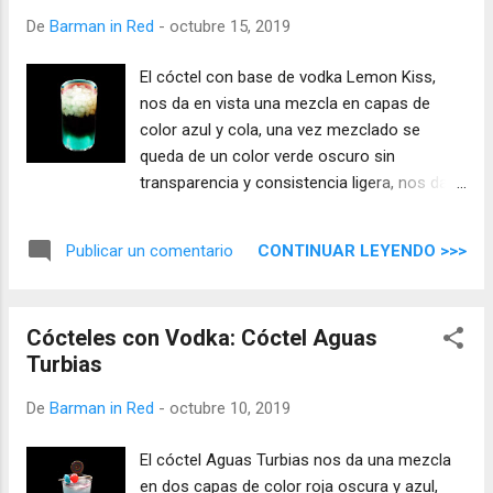
De
Barman in Red
-
octubre 15, 2019
El cóctel con base de vodka Lemon Kiss,
nos da en vista una mezcla en capas de
color azul y cola, una vez mezclado se
queda de un color verde oscuro sin
transparencia y consistencia ligera, nos da
aromas dulces, mientras en la boca tiene
una entrada con una nota cítrica que va
CONTINUAR LEYENDO >>>
Publicar un comentario
dejando pasar un vodka ligero rodeado de un
toque dulce muy agradable, una mezcla
equilibrada, refrescante e inusual.
Cócteles con Vodka: Cóctel Aguas
Turbias
De
Barman in Red
-
octubre 10, 2019
El cóctel Aguas Turbias nos da una mezcla
en dos capas de color roja oscura y azul,