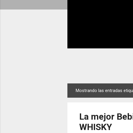
Mostrando las entradas eti
E
n
t
La mejor Beb
r
a
WHISKY
d