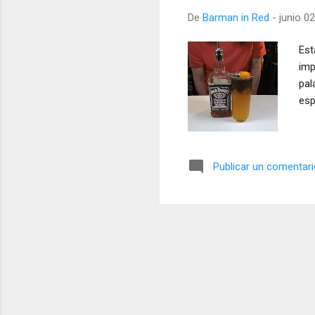
a
De
Barman in Red
-
junio 0
s
Est
imp
pal
esp
Publicar un comentar