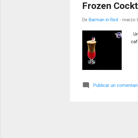
Frozen Cockta
De
Barman in Red
-
marzo 0
Una
caf
Publicar un comentar