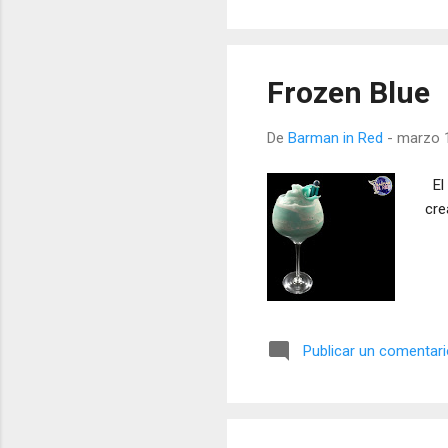
Frozen Blue
De
Barman in Red
-
marzo 1
El 
cre
Publicar un comentar