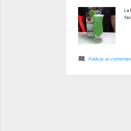
a
La 
s
fác
Publicar un comentar