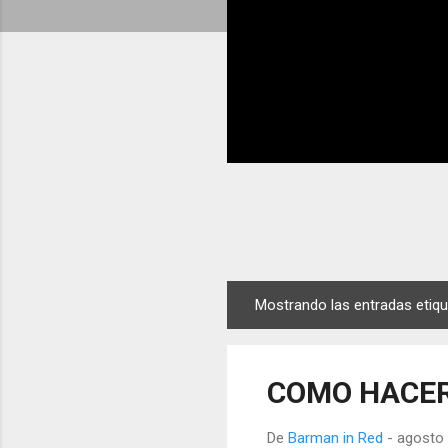
Mostrando las entradas eti
E
n
t
COMO HACER
r
a
De
Barman in Red
-
agosto 
d