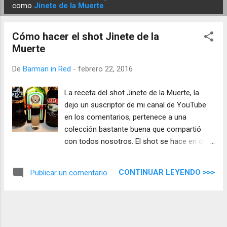
E
como
Jinete de la Muerte
n
t
Cómo hacer el shot Jinete de la
r
Muerte
a
d
De
Barman in Red
-
febrero 22, 2016
a
La receta del shot Jinete de la Muerte, la
s
dejo un suscriptor de mi canal de YouTube
en los comentarios, pertenece a una
colección bastante buena que compartió
con todos nosotros. El shot se hace en dos
capas, se utiliza la coctelera para una parte y
otra va directa en el vaso.
CONTINUAR LEYENDO >>>
Publicar un comentario