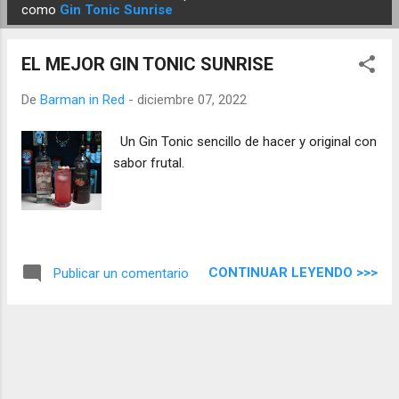
E
como
Gin Tonic Sunrise
n
t
EL MEJOR GIN TONIC SUNRISE
r
a
De
Barman in Red
-
diciembre 07, 2022
d
Un Gin Tonic sencillo de hacer y original con
a
sabor frutal.
s
CONTINUAR LEYENDO >>>
Publicar un comentario