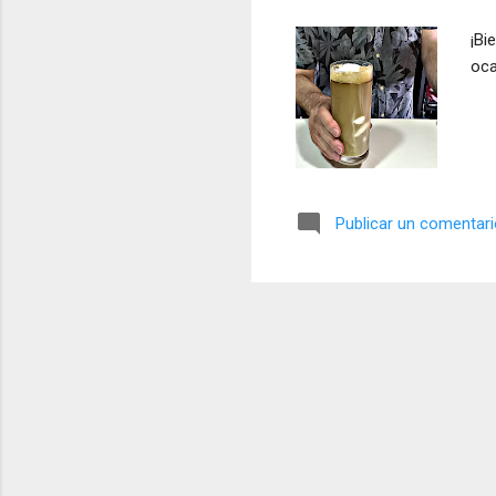
a
¡Bi
s
oca
Publicar un comentar