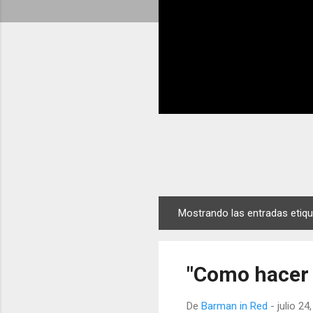
Mostrando las entradas eti
E
n
t
"Como hacer 
r
a
De
Barman in Red
-
julio 24
d