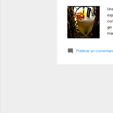
a
Una
s
esp
con
gin
mar
Publicar un comentar