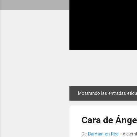
Mostrando las entradas eti
E
n
t
Cara de Ánge
r
a
De
Barman en Red
-
diciem
d