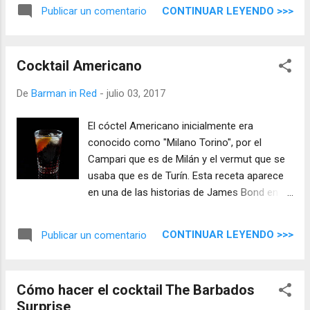
gusta en Barman in Red.
CONTINUAR LEYENDO >>>
Publicar un comentario
Cocktail Americano
De
Barman in Red
-
julio 03, 2017
El cóctel Americano inicialmente era
conocido como "Milano Torino", por el
Campari que es de Milán y el vermut que se
usaba que es de Turín. Esta receta aparece
en una de las historias de James Bond en la
película "Panorama para matar", el agente
007 interpretado por Roger Moore en una
CONTINUAR LEYENDO >>>
Publicar un comentario
escena le pide al barman un Americano.
Cómo hacer el cocktail The Barbados
Surprise