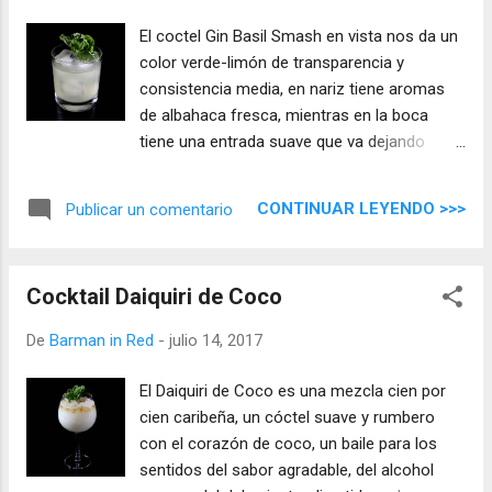
El coctel Gin Basil Smash en vista nos da un
color verde-limón de transparencia y
consistencia media, en nariz tiene aromas
de albahaca fresca, mientras en la boca
tiene una entrada suave que va dejando
pasar notas cítricas, la fuerza de la ginebra
aparece rodeada de sabor a albahaca con
CONTINUAR LEYENDO >>>
Publicar un comentario
un final largo, equilibrado y refrescante que
hacen que sea un gran cocktail de ginebra.
Cocktail Daiquiri de Coco
De
Barman in Red
-
julio 14, 2017
El Daiquiri de Coco es una mezcla cien por
cien caribeña, un cóctel suave y rumbero
con el corazón de coco, un baile para los
sentidos del sabor agradable, del alcohol