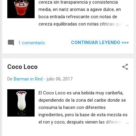
cereza sin transparencia y consistencia
media, en nariz aromas a agave dulce, en
boca entrada refrescante con notas de
cereza equilibradas con notas cítricas que
van dejando pasar un tequila suave, tiene un
final largo con un sutil toque dulce.
CONTINUAR LEYENDO >>>
1 comentario
Coco Loco
De
Barman in Red
-
julio 06, 2017
El Coco Loco es una bebida muy caribeña,
dependiendo de la zona del caribe donde se
consuma la hacen con diferentes
ingredientes, pero la base de esta mezcla es
el ron y coco, después vienen las diferentes
variantes, aquí tenéis la receta que más nos