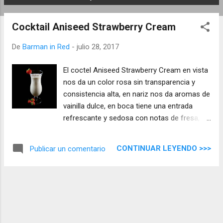
E
n
Cocktail Aniseed Strawberry Cream
t
r
De
Barman in Red
-
julio 28, 2017
a
d
El coctel Aniseed Strawberry Cream en vista
a
nos da un color rosa sin transparencia y
s
consistencia alta, en nariz nos da aromas de
vainilla dulce, en boca tiene una entrada
refrescante y sedosa con notas de fresa, la
vainilla envuelve la mezcla para llevarnos a
un final con notas anisadas.
CONTINUAR LEYENDO >>>
Publicar un comentario