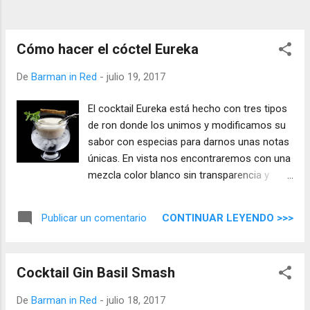
Cómo hacer el cóctel Eureka
De
Barman in Red
-
julio 19, 2017
El cocktail Eureka está hecho con tres tipos
de ron donde los unimos y modificamos su
sabor con especias para darnos unas notas
únicas. En vista nos encontraremos con una
mezcla color blanco sin transparencia y
consistencia alta, en nariz aromas a nata
fresca y hierbabuena, en boca tiene una
CONTINUAR LEYENDO >>>
Publicar un comentario
entrada suave y llena de notas especiadas,
un magnífico cocktail que se merece uno de
los mejores puestos en Barman in Red.
Cocktail Gin Basil Smash
De
Barman in Red
-
julio 18, 2017