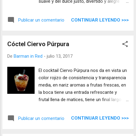
suave y del dulce justo, divertido y alegre
para pasarlo bien, esta son mis notas de
cata.
CONTINUAR LEYENDO >>>
Publicar un comentario
Cóctel Ciervo Púrpura
De
Barman in Red
-
julio 13, 2017
El cocktail Ciervo Púrpura nos da en vista un
color rojizo de consistencia y transparencia
media, en nariz aromas a frutas frescas, en
la boca tiene una entrada refrescante y
frutal llena de matices, tiene un final largo
donde permanecen las notas de frutas
rodeadas de un sabor herbáceo suave.
CONTINUAR LEYENDO >>>
Publicar un comentario