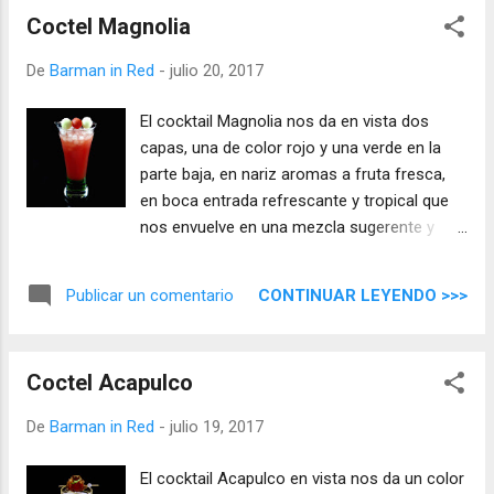
Coctel Magnolia
De
Barman in Red
-
julio 20, 2017
El cocktail Magnolia nos da en vista dos
capas, una de color rojo y una verde en la
parte baja, en nariz aromas a fruta fresca,
en boca entrada refrescante y tropical que
nos envuelve en una mezcla sugerente y
llena de matices, ideal para los amantes de
los cócteles frutales y donde las notas de
CONTINUAR LEYENDO >>>
Publicar un comentario
alcohol se sientan de una forma suave.
Coctel Acapulco
De
Barman in Red
-
julio 19, 2017
El cocktail Acapulco en vista nos da un color