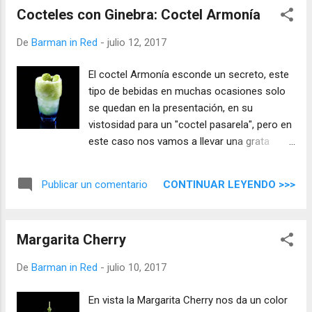
Cocteles con Ginebra: Coctel Armonía
De
Barman in Red
-
julio 12, 2017
El coctel Armonía esconde un secreto, este
tipo de bebidas en muchas ocasiones solo
se quedan en la presentación, en su
vistosidad para un "coctel pasarela", pero en
este caso nos vamos a llevar una grata
sorpresa y no solo por lo bonito que resulta,
se bebe mezclando todo con una cuchara,
CONTINUAR LEYENDO >>>
Publicar un comentario
lo primero que nos sorprende es lo
refrescante de la mezcla, su sabor único y lo
equilibrado que está, solo tienes que hacerlo
Margarita Cherry
para disfrutar una gran mezcla.
De
Barman in Red
-
julio 10, 2017
En vista la Margarita Cherry nos da un color