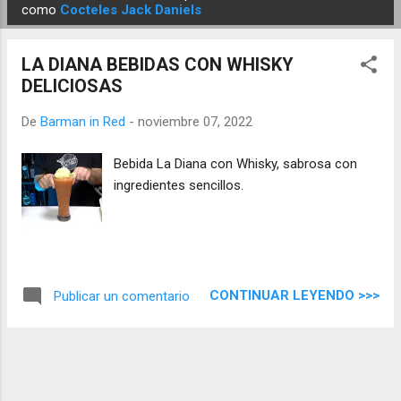
E
como
Cocteles Jack Daniels
n
t
LA DIANA BEBIDAS CON WHISKY
r
DELICIOSAS
a
d
De
Barman in Red
-
noviembre 07, 2022
a
Bebida La Diana con Whisky, sabrosa con
s
ingredientes sencillos.
CONTINUAR LEYENDO >>>
Publicar un comentario