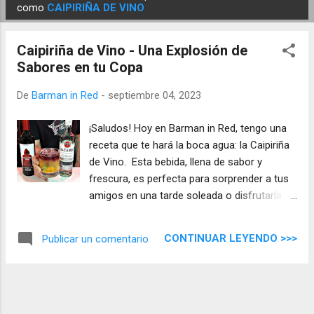
E
como
CAIPIRIÑA DE VINO
n
t
Caipiriña de Vino - Una Explosión de
r
Sabores en tu Copa
a
d
De
Barman in Red
-
septiembre 04, 2023
a
¡Saludos! Hoy en Barman in Red, tengo una
s
receta que te hará la boca agua: la Caipiriña
de Vino. Esta bebida, llena de sabor y
frescura, es perfecta para sorprender a tus
amigos en una tarde soleada o disfrutarla en
solitario después de un largo día de trabajo.
CONTINUAR LEYENDO >>>
Publicar un comentario