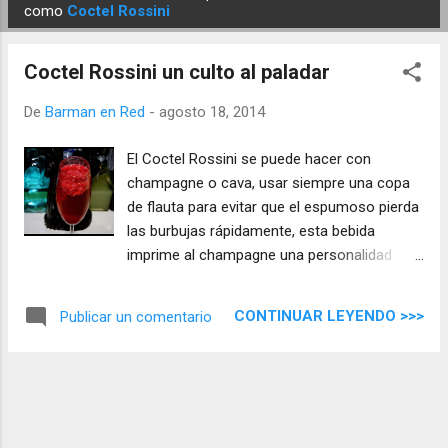
E
como
Coctel Rossini
n
t
Coctel Rossini un culto al paladar
r
a
De
Barman en Red
-
agosto 18, 2014
d
El Coctel Rossini se puede hacer con
a
champagne o cava, usar siempre una copa
s
de flauta para evitar que el espumoso pierda
las burbujas rápidamente, esta bebida
imprime al champagne una personalidad
propia que viene definida por un intenso
color rojo de las fresas, convirtiendo el vino
CONTINUAR LEYENDO >>>
Publicar un comentario
espumoso en afrutado, tan fácil de hacer
como prepararlo y disfrutarlo ...