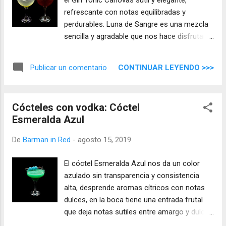
el Gin Tonic Canovas sutil y elegante,
refrescante con notas equilibradas y
perdurables. Luna de Sangre es una mezcla
sencilla y agradable que nos hace disfrutar
de un combinado excepcional.
CONTINUAR LEYENDO >>>
Publicar un comentario
Cócteles con vodka: Cóctel
Esmeralda Azul
De
Barman in Red
-
agosto 15, 2019
El cóctel Esmeralda Azul nos da un color
azulado sin transparencia y consistencia
alta, desprende aromas cítricos con notas
dulces, en la boca tiene una entrada frutal
que deja notas sutiles entre amargo y dulce
que le dan un sabor inusual, la gin se