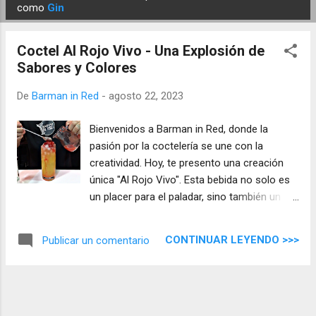
E
como
Gin
n
t
Coctel Al Rojo Vivo - Una Explosión de
r
Sabores y Colores
a
d
De
Barman in Red
-
agosto 22, 2023
a
Bienvenidos a Barman in Red, donde la
s
pasión por la coctelería se une con la
creatividad. Hoy, te presento una creación
única "Al Rojo Vivo". Esta bebida no solo es
un placer para el paladar, sino también un
espectáculo visual que dejará a todos
maravillados. Prepara tus sentidos para una
CONTINUAR LEYENDO >>>
Publicar un comentario
experiencia liquida.