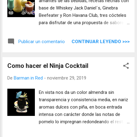
amantes de las bebidas, recetas hechas con
base de Whiskey Jack Daniel´s, Ginebra
Beefeater y Ron Havana Club, tres cócteles
para disfrutar de una propuesta de sabores
únicos y exclusivos. Cocktail Tampico
Madero Parte 1 Ingredientes 4 oz (120 ml)
CONTINUAR LEYENDO >>>
Publicar un comentario
Gin Beefeater 24-30 hojas de hierbabuena o
menta Preparación En licuadora, batidora o
picadora añadimos los ingredientes,
Como hacer el Ninja Cocktail
licuamos, batimos o picamos hasta obtener
una mezcla líquida, pasamos por un colador
De
Barman in Red
-
noviembre 29, 2019
y reservamos. Parte 2 Ingredientes 2 oz (60
ml) Gin Beefeater 500 ml jugo de naranja 4
En vista nos da un color almendra sin
oz (120 ml) Jarabe de azúcar Preparación
transparencia y consistencia media, en nariz
Añadimos todos los ingredientes en la
aromas dulces con piña, en boca entrada
batidora, echamos hielo y batimos hasta
intensa con carácter donde las notas de
obtener una mezcla frozen. Servimos en una
pomelo lo impregnan redondeando el resto
jarra con capacidad y añadimos por encima
de ingredientes, tiene un final largo, complejo
la mezcla de gin y hierbabuena, mezclamos
y cálido.