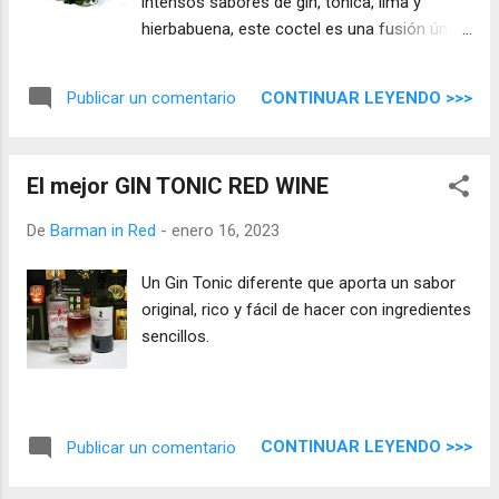
intensos sabores de gin, tónica, lima y
hierbabuena, este coctel es una fusión única
de sabor que no puedes perderte. Veremos
cómo prepararlo para que puedas disfrutarlo
CONTINUAR LEYENDO >>>
Publicar un comentario
en casa. ¡Vamos a comenzar!.
El mejor GIN TONIC RED WINE
De
Barman in Red
-
enero 16, 2023
Un Gin Tonic diferente que aporta un sabor
original, rico y fácil de hacer con ingredientes
sencillos.
CONTINUAR LEYENDO >>>
Publicar un comentario