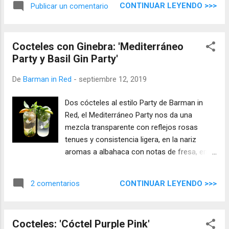
un poco con cuchara. Servimos en vasos o
CONTINUAR LEYENDO >>>
Publicar un comentario
copas de nuestra elección, decoramos con
ramita de hierbabuena y cuña de naranja.
Libros de recetas Barman in Red Pedidos y
Cocteles con Ginebra: 'Mediterráneo
descargas...
Party y Basil Gin Party'
De
Barman in Red
-
septiembre 12, 2019
Dos cócteles al estilo Party de Barman in
Red, el Mediterráneo Party nos da una
mezcla transparente con reflejos rosas
tenues y consistencia ligera, en la nariz
aromas a albahaca con notas de fresa, en la
boca tiene una entrada refrescante con
sabores cítricos y una sutil nota de fresa, la
CONTINUAR LEYENDO >>>
2 comentarios
albahaca le da un toque refrescante con una
ligero sabor amargo de la tónica, una mezcla
alegre y refrescante.
Cocteles: 'Cóctel Purple Pink'