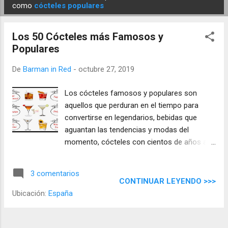
E
como
cócteles populares
n
t
Los 50 Cócteles más Famosos y
r
Populares
a
d
De
Barman in Red
-
octubre 27, 2019
a
Los cócteles famosos y populares son
s
aquellos que perduran en el tiempo para
convertirse en legendarios, bebidas que
aguantan las tendencias y modas del
momento, cócteles con cientos de años a
sus espaldas que se siguen consumiendo en
los hogares y las barras del mundo.
3 comentarios
Historias mezcladas y agitadas que han
CONTINUAR LEYENDO >>>
visto guerras, marineros y piratas, escritores
Ubicación:
España
y películas, historias y leyendas sobre ellos.