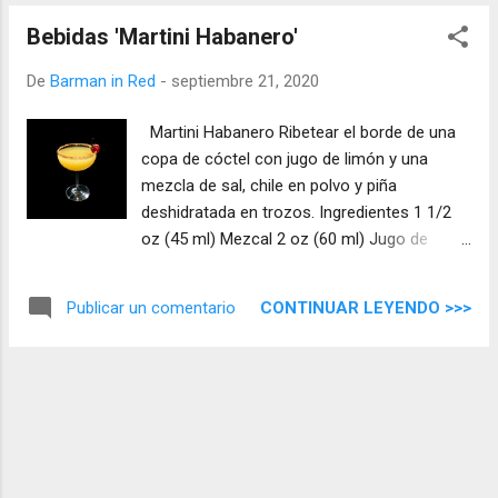
Bebidas 'Martini Habanero'
De
Barman in Red
-
septiembre 21, 2020
Martini Habanero Ribetear el borde de una
copa de cóctel con jugo de limón y una
mezcla de sal, chile en polvo y piña
deshidratada en trozos. Ingredientes 1 1/2
oz (45 ml) Mezcal 2 oz (60 ml) Jugo de
naranja 2 oz (60 ml) Jugo de piña 1/2 oz (15
ml) Jugo de limón 1 oz (30 ml) Jarabe de
CONTINUAR LEYENDO >>>
Publicar un comentario
azúcar 1 chile habanero pequeño en trozos
Preparación En coctelera con hielos
añadimos todos los ingredientes, agitamos y
servimos en la copa haciendo doble colado
(colador de cocina), decoramos con chile
habanero. Libros Barman in Red: ' Blurb '