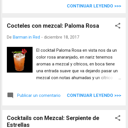
CONTINUAR LEYENDO >>>
Cocteles con mezcal: Paloma Rosa
De
Barman in Red
-
diciembre 18, 2017
El cocktail Paloma Rosa en vista nos da un
color rosa anaranjado, en nariz tenemos
aromas a mezcal y cítricos, en boca tiene
una entrada suave que va dejando pasar un
mezcal con notas ahumadas y un cítrico
sutil y muy agradable de sentir, el final es
largo con notas suaves de naranja, un toque
CONTINUAR LEYENDO >>>
Publicar un comentario
de un amargor tenue y muy agradable se
mantiene en la boca.
Cocktails con Mezcal: Serpiente de
Estrellas