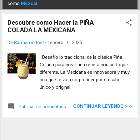
E
como
Mezcal
n
t
Descubre como Hacer la PIÑA
r
COLADA LA MEXICANA
a
d
De
Barman in Red
-
febrero 10, 2025
a
Desafío lo tradicional de la clásica Piña
s
Colada para crear una receta con un toque
diferente, La Mexicana es innovadora y muy
rica que te va a sorprender por su sabor
único y original.
CONTINUAR LEYENDO >>>
Publicar un comentario