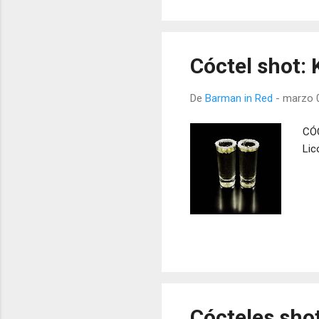
Cóctel shot:
De
Barman in Red
-
marzo 0
CÓC
Lic
Cócteles shot