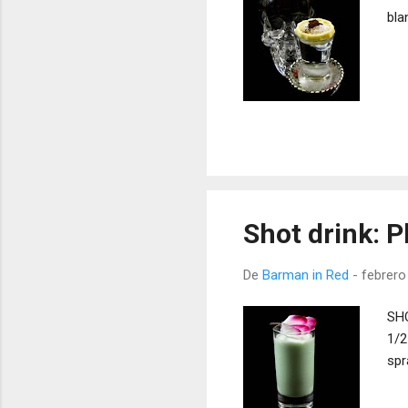
bla
Shot drink: P
De
Barman in Red
-
febrero
SHO
1/2
spr