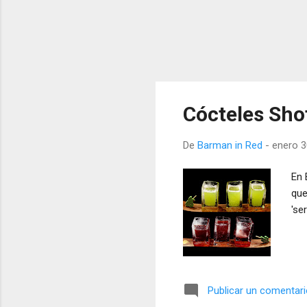
Cócteles Shot
De
Barman in Red
-
enero 3
En 
que
'se
Publicar un comentar