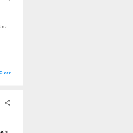
4 oz
O >>>
úcar