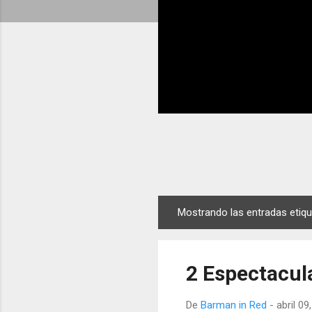
Mostrando las entradas eti
E
n
t
2 Espectacul
r
a
De
Barman in Red
-
abril 09
d