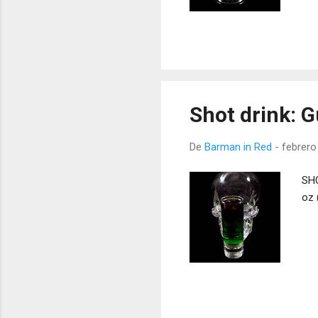
Shot drink: 
De
Barman in Red
-
febrero
SHO
oz 