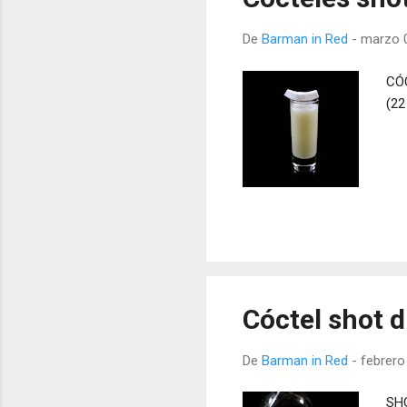
De
Barman in Red
-
marzo 0
CÓC
(22
Cóctel shot 
De
Barman in Red
-
febrero
SHO