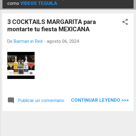
E
como
VIDEOS TEQUILA
n
t
3 COCKTAILS MARGARITA para
r
montarte tu fiesta MEXICANA
a
d
De
Barman in Red
-
agosto 06, 2024
a
s
CONTINUAR LEYENDO >>>
Publicar un comentario