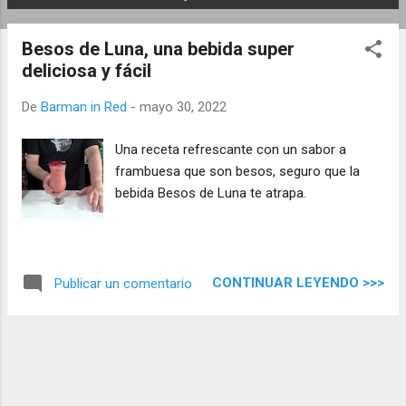
E
n
Besos de Luna, una bebida super
t
deliciosa y fácil
r
a
De
Barman in Red
-
mayo 30, 2022
d
a
Una receta refrescante con un sabor a
s
frambuesa que son besos, seguro que la
bebida Besos de Luna te atrapa.
CONTINUAR LEYENDO >>>
Publicar un comentario