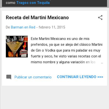
E
como
Tragos con Tequila
n
t
Receta del Martini Mexicano
r
a
De
Barman en Red
-
febrero 11, 2015
d
Este Martini Mexicano es uno de mis
a
preferidos, ya que se aleja del clásico Martini
s
de Gin o Vodka que para mi paladar es muy
fuerte y seco, he visto varias recetas con el
mismo nombre y alguna variación en los
ingredientes, pero la que os traigo es la que
más me gusta por su entrada agradable y
CONTINUAR LEYENDO >>>
Publicar un comentario
refrescante ...