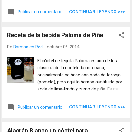
utilizando la misma técnica se pueden hacer
de lo que os apetezca, de fresa, kiwi,
CONTINUAR LEYENDO >>>
Publicar un comentario
pomelo, sandía, etc. Una mezcla fácil y
rápida de hacer con ingredientes muy
básicos ...
Receta de la bebida Paloma de Piña
De
Barman en Red
-
octubre 06, 2014
El cóctel de tequila Paloma es uno de los
clásicos de la coctelería mexicana,
originalmente se hace con soda de toronja
(pomelo), pero aquí la hemos sustituido por
soda de lima-limón y zumo de piña. Es muy
sencillo de hacer y el resultado es un
combinado de tequila muy agradable para
CONTINUAR LEYENDO >>>
Publicar un comentario
cualquier momento ...
Alacrán Blanco un cóctel para