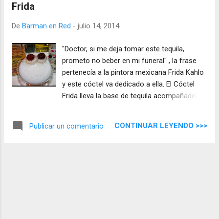
Frida
De
Barman en Red
-
julio 14, 2014
"Doctor, si me deja tomar este tequila,
prometo no beber en mi funeral" , la frase
pertenecía a la pintora mexicana Frida Kahlo
y este cóctel va dedicado a ella. El Cóctel
Frida lleva la base de tequila acompañado
con un toque de ginebra, muchos puristas
mixologos no son partidarios de mezclar
CONTINUAR LEYENDO >>>
Publicar un comentario
dos destilados diferentes, pero como yo no
soy purista y esta mezcla esta excepcional
de sabor y matices, aquí tenéis como se
hace el Cóctel Frida ...