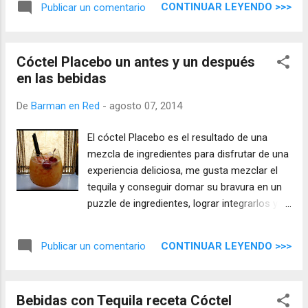
CONTINUAR LEYENDO >>>
Publicar un comentario
entre picante y dulce, agradable y mordaz
con un final largo para recordar ...
Cóctel Placebo un antes y un después
en las bebidas
De
Barman en Red
-
agosto 07, 2014
El cóctel Placebo es el resultado de una
mezcla de ingredientes para disfrutar de una
experiencia deliciosa, me gusta mezclar el
tequila y conseguir domar su bravura en un
puzzle de ingredientes, lograr integrarlos y
conseguir todo su sentido, donde los
aromas y sabor se describen de un tirón ´el
CONTINUAR LEYENDO >>>
Publicar un comentario
cóctel Placebo es una joya líquida` ...
Bebidas con Tequila receta Cóctel