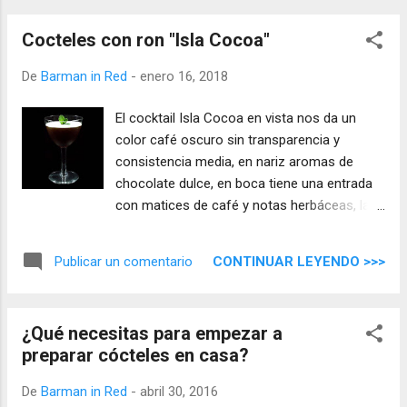
Cocteles con ron "Isla Cocoa"
De
Barman in Red
-
enero 16, 2018
El cocktail Isla Cocoa en vista nos da un
color café oscuro sin transparencia y
consistencia media, en nariz aromas de
chocolate dulce, en boca tiene una entrada
con matices de café y notas herbáceas, la
sensación del ron es media con muy buen
equilibrio en la estructura del cóctel, el final
CONTINUAR LEYENDO >>>
Publicar un comentario
nos deja unas notas de hierbabuena que se
mantienen en la boca.
¿Qué necesitas para empezar a
preparar cócteles en casa?
De
Barman in Red
-
abril 30, 2016