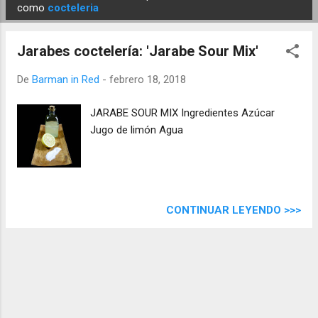
E
como
cocteleria
n
t
Jarabes coctelería: 'Jarabe Sour Mix'
r
a
De
Barman in Red
-
febrero 18, 2018
d
JARABE SOUR MIX Ingredientes Azúcar
a
Jugo de limón Agua
s
CONTINUAR LEYENDO >>>