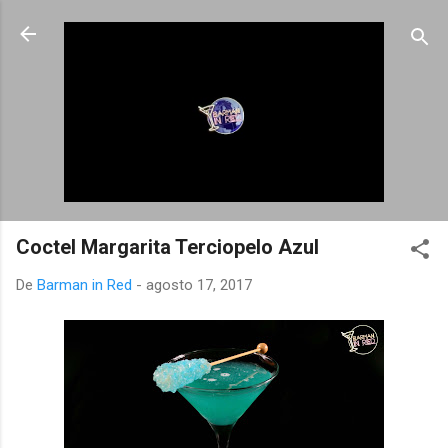
Ir al contenido principal
Coctel Margarita Terciopelo Azul
De
Barman in Red
-
agosto 17, 2017