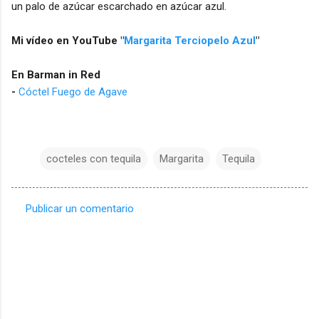
un palo de azúcar escarchado en azúcar azul.
Mi vídeo en YouTube "
Margarita Terciopelo Azul
"
En Barman in Red
-
Cóctel Fuego de Agave
cocteles con tequila
Margarita
Tequila
Publicar un comentario
C
o
m
e
n