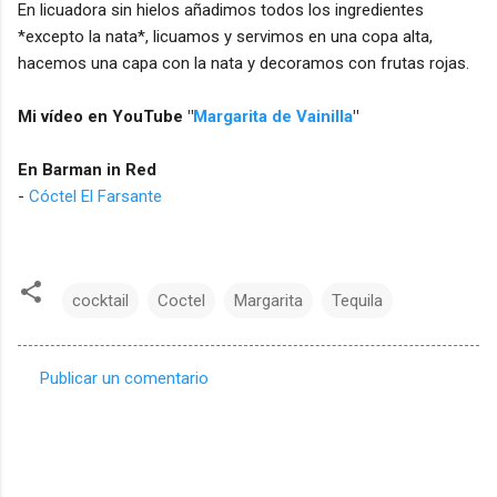
En licuadora sin hielos añadimos todos los ingredientes
*excepto la nata*, licuamos y servimos en una copa alta,
hacemos una capa con la nata y decoramos con frutas rojas.
Mi vídeo en YouTube "
Margarita de Vainilla
"
En Barman in Red
-
Cóctel El Farsante
cocktail
Coctel
Margarita
Tequila
Publicar un comentario
C
o
m
e