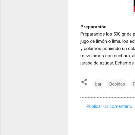
Preparación
Preparamos los 500 gr de piñ
jugo de limón o lima, los 
y colamos poniendo un colad
mezclamos con cuchara, ah
jarabe de azúcar. Echamos
bar
Bebidas
P
Publicar un comentario
C
o
m