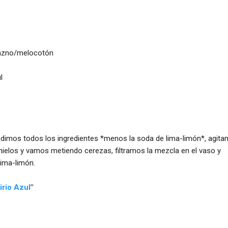
urazno/melocotón
l
adimos todos los ingredientes *menos la soda de lima-limón*, agita
hielos y vamos metiendo cerezas, filtramos la mezcla en el vaso y
lima-limón.
irio Azul
"