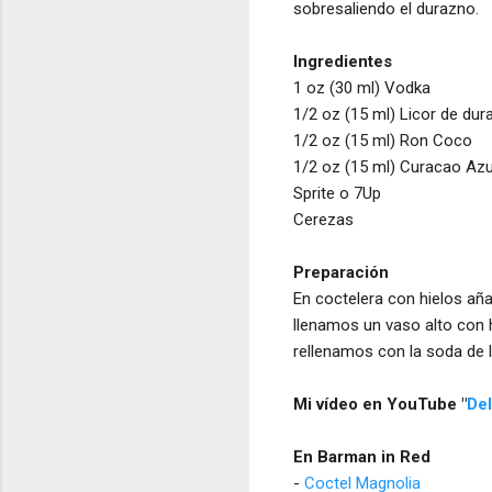
sobresaliendo el durazno.
Ingredientes
1 oz (30 ml) Vodka
1/2 oz (15 ml) Licor de d
1/2 oz (15 ml) Ron Coco
1/2 oz (15 ml) Curacao Azu
Sprite o 7Up
Cerezas
Preparación
En coctelera con hielos añ
llenamos un vaso alto con 
rellenamos con la soda de 
Mi vídeo en YouTube "
Del
En Barman in Red
-
Coctel Magnolia