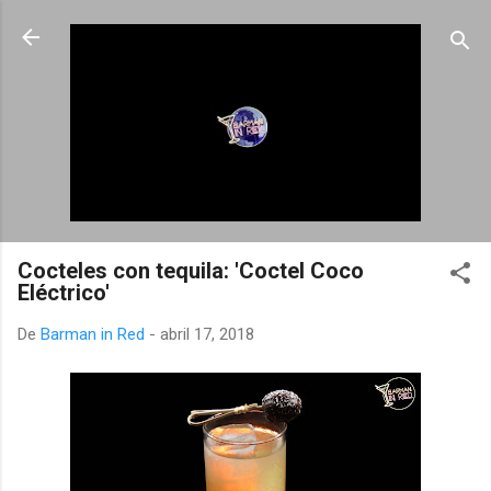
Ir al contenido principal
Cocteles con tequila: 'Coctel Coco
Eléctrico'
De
Barman in Red
-
abril 17, 2018