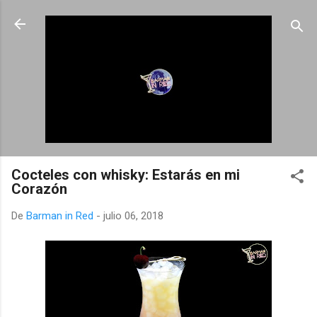
Ir al contenido principal
Cocteles con whisky: Estarás en mi
Corazón
De
Barman in Red
-
julio 06, 2018