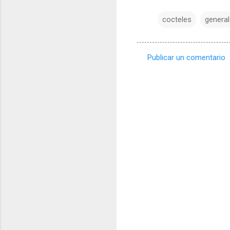
cocteles
general
Publicar un comentario
C
o
m
e
n
t
a
r
i
o
s