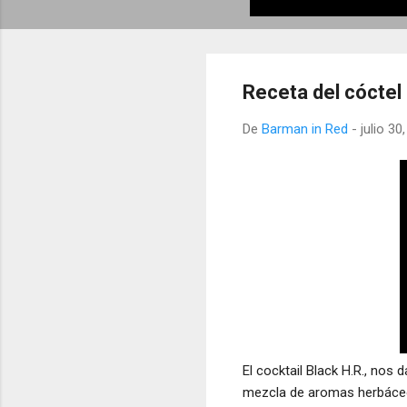
Receta del cóctel 
De
Barman in Red
-
julio 30
El cocktail Black H.R., nos 
mezcla de aromas herbáceo