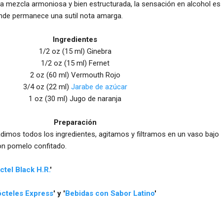
na mezcla armoniosa y bien estructurada, la sensación en alcohol es
onde permanece una sutil nota amarga.
Ingredientes
1/2 oz (15 ml) Ginebra
1/2 oz (15 ml) Fernet
2 oz (60 ml) Vermouth Rojo
3/4 oz (22 ml)
Jarabe de azúcar
1 oz (30 ml) Jugo de naranja
Preparación
adimos todos los ingredientes, agitamos y filtramos en un vaso bajo
on pomelo confitado.
ctel Black H.R.
'
cteles Express
' y
'
Bebidas con Sabor Latino
'