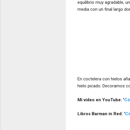
equilibrio muy agradable, u
media con un final largo d
En coctelera con hielos añ
hielo picado. Decoramos c
Mi vídeo en YouTube: '
Có
Libros Barman in Red: '
Có