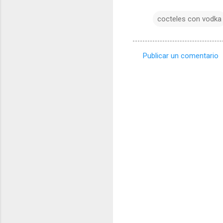
cocteles con vodka
Publicar un comentario
C
o
m
e
n
t
a
r
i
o
s