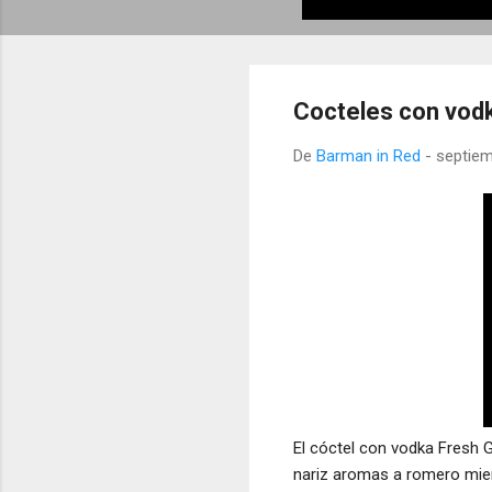
Cocteles con vodka
De
Barman in Red
-
septiem
El cóctel con vodka Fresh Gl
nariz aromas a romero mien