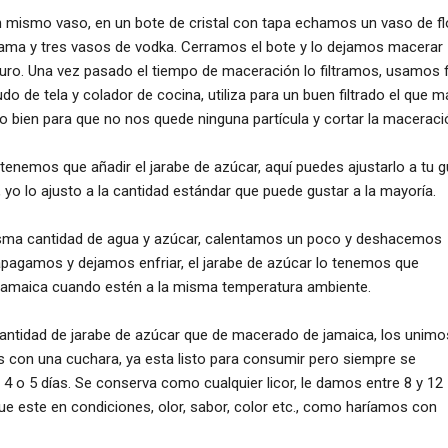
ismo vaso, en un bote de cristal con tapa echamos un vaso de fl
rama y tres vasos de vodka. Cerramos el bote y lo dejamos macerar
uro. Una vez pasado el tiempo de maceración lo filtramos, usamos f
do de tela y colador de cocina, utiliza para un buen filtrado el que m
o bien para que no nos quede ninguna partícula y cortar la maceraci
e tenemos que añadir el jarabe de azúcar, aquí puedes ajustarlo a tu g
yo lo ajusto a la cantidad estándar que puede gustar a la mayoría.
sma cantidad de agua y azúcar, calentamos un poco y deshacemos
pagamos y dejamos enfriar, el jarabe de azúcar lo tenemos que
 jamaica cuando estén a la misma temperatura ambiente.
antidad de jarabe de azúcar que de macerado de jamaica, los unimo
 con una cuchara, ya esta listo para consumir pero siempre se
4 o 5 días. Se conserva como cualquier licor, le damos entre 8 y 12
e este en condiciones, olor, sabor, color etc., como haríamos con