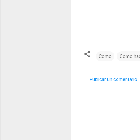
Como
Como ha
Publicar un comentario
C
o
m
e
n
t
a