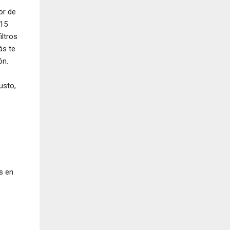
or de
 15
iltros
ás te
ón.
usto,
s en