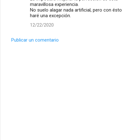
o
maravillosa experiencia.
m
No suelo alagar nada artificial, pero con ésto
haré una excepción.
e
12/22/2020
n
t
Publicar un comentario
a
r
i
o
s