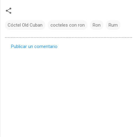
Cóctel Old Cuban
cocteles con ron
Ron
Rum
Publicar un comentario
C
o
m
e
n
t
a
r
i
o