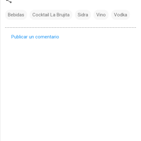
Bebidas
Cocktail La Brujita
Sidra
Vino
Vodka
Publicar un comentario
C
o
m
e
n
t
a
r
i
o
s