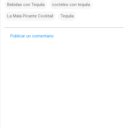
Bebidas con Tequila
cocteles con tequila
La Mala Picante Cocktail
Tequila
Publicar un comentario
C
o
m
e
n
t
a
r
i
o
s