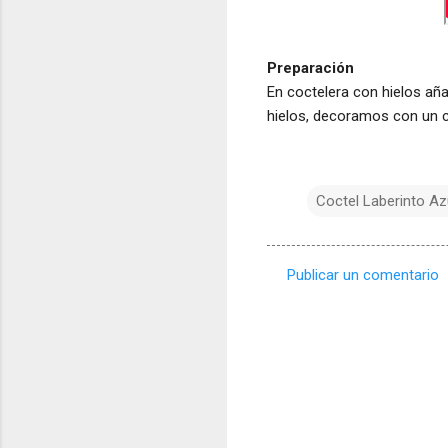
Preparación
En coctelera con hielos añ
hielos, decoramos con un c
Coctel Laberinto Az
Publicar un comentario
C
o
m
e
n
t