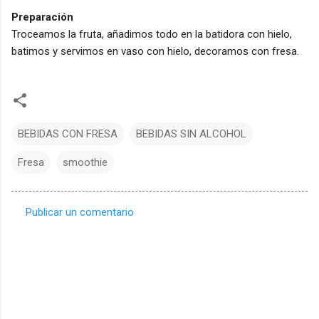
Preparación
Troceamos la fruta, añadimos todo en la batidora con hielo,
batimos y servimos en vaso con hielo, decoramos con fresa.
BEBIDAS CON FRESA
BEBIDAS SIN ALCOHOL
Fresa
smoothie
Publicar un comentario
C
o
m
e
n