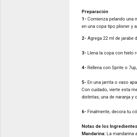
Preparación
1-
Comienza pelando una man
en una copa tipo plisner y 
2-
Agrega 22 ml de jarabe d
3-
Llena la copa con hielo r
4-
Rellena con Sprite o 7up
5-
En una jarrita o vaso ap
Con cuidado, vierte esta m
distintas, una de naranja y o
6-
Finalmente, decora tu cóc
Notas de los Ingrediente
Mandarina:
La mandarina ap