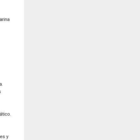
arina
a.
s
ático.
res y