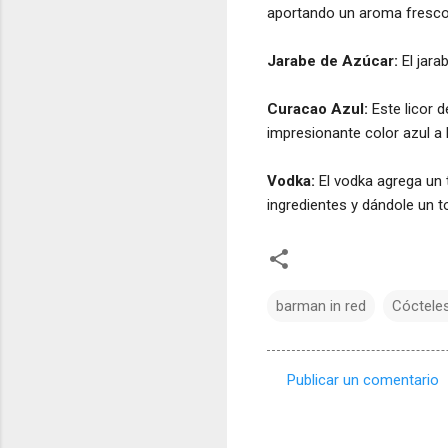
aportando un aroma fresco
Jarabe de Azúcar:
El jara
Curacao Azul:
Este licor d
impresionante color azul a 
Vodka:
El vodka agrega un t
ingredientes y dándole un t
barman in red
Cóctele
Publicar un comentario
C
o