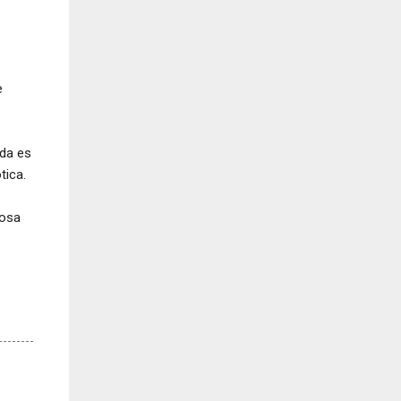
e
ida es
tica.
Rosa