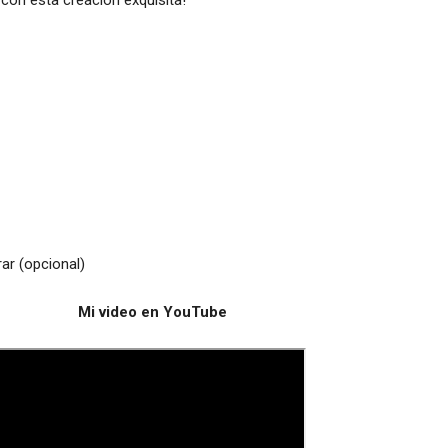
 con esta creación exquisita!
rar (opcional)
Mi video en YouTube