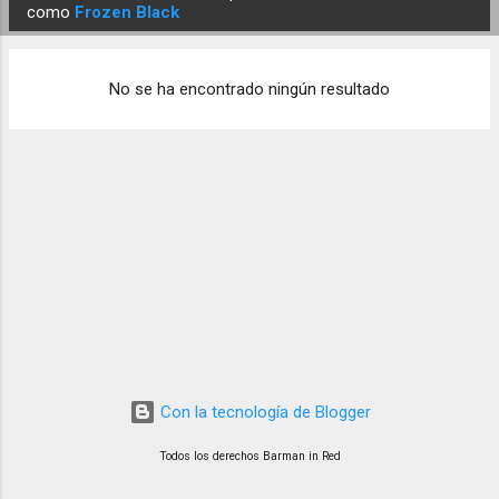
E
como
Frozen Black
n
t
No se ha encontrado ningún resultado
r
a
d
a
s
Con la tecnología de Blogger
Todos los derechos Barman in Red