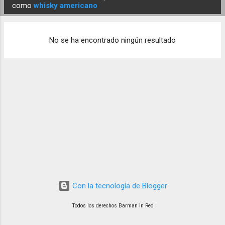
E
como
whisky americano
n
t
No se ha encontrado ningún resultado
r
a
d
a
s
Con la tecnología de Blogger
Todos los derechos Barman in Red