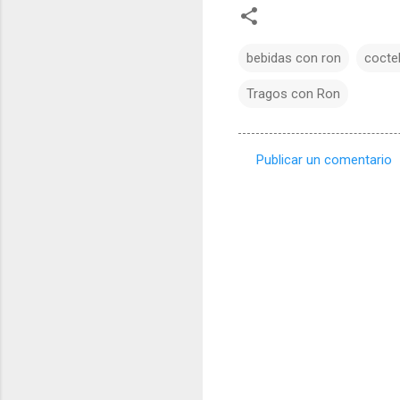
bebidas con ron
cocte
Tragos con Ron
Publicar un comentario
C
o
m
e
n
t
a
r
i