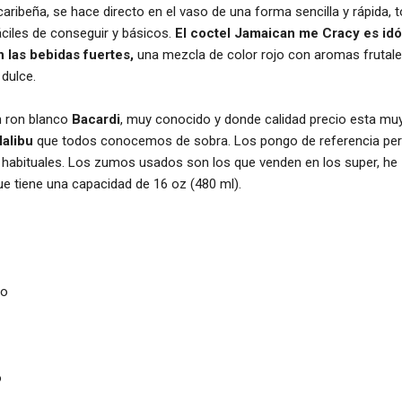
aribeña, se hace directo en el vaso de una forma sencilla y rápida, 
áciles de conseguir y básicos.
El coctel Jamaican me Cracy es id
n las bebidas fuertes,
una mezcla de color rojo con aromas frutale
dulce.
n ron blanco
Bacardi
, muy conocido y donde calidad precio esta muy
alibu
que todos conocemos de sobra. Los pongo de referencia pe
 habituales. Los zumos usados son los que venden en los super, he
 tiene una capacidad de 16 oz (480 ml).
no
o