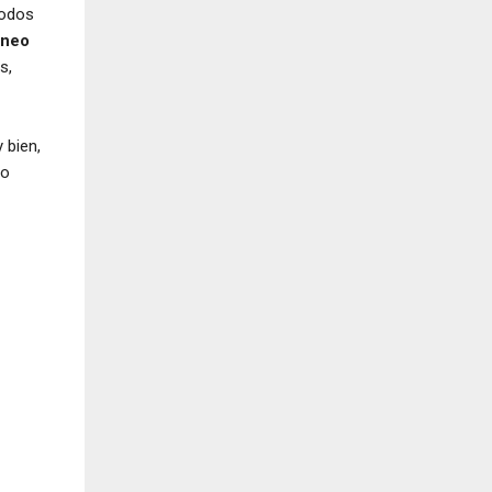
todos
óneo
s,
 bien,
ro