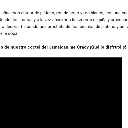
 añadimos el licor de plátano, ron de coco y ron blanco, con una cu
sde dos jarritas y a la vez añadimos los zumos de piña y arándano
ara decorar he usado una brocheta de dos círculos de plátano y un 
e la copa.
eo de nuestro coctel del Jamaican me Cracy ¡Qué lo disfrutéis!