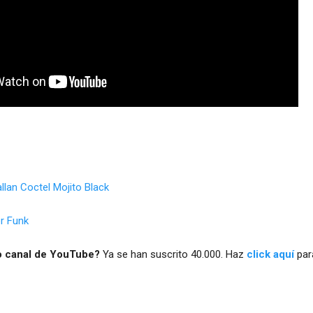
lan Coctel Mojito Black
r Funk
o canal de YouTube?
Ya se han suscrito 40.000. Haz
click aquí
par