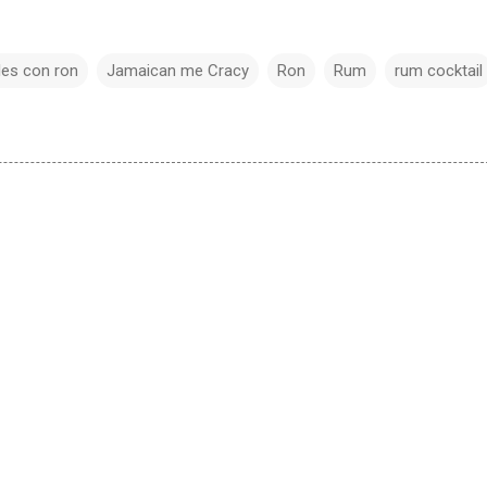
les con ron
Jamaican me Cracy
Ron
Rum
rum cocktail