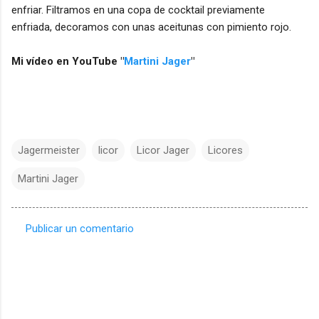
enfriar. Filtramos en una copa de cocktail previamente
enfriada, decoramos con unas aceitunas con pimiento rojo.
Mi vídeo en YouTube "
Martini Jager
"
Jagermeister
licor
Licor Jager
Licores
Martini Jager
Publicar un comentario
C
o
m
e