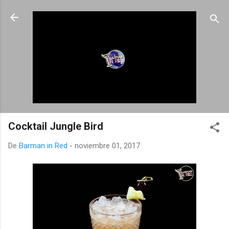
Ir al contenido principal
Cocktail Jungle Bird
De
Barman in Red
-
noviembre 01, 2017