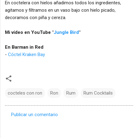
En coctelera con hielos añadimos todos los ingredientes,
agitamos y filtramos en un vaso bajo con hielo picado,
decoramos con piña y cereza.
Mi vídeo en YouTube "
Jungle Bird
"
En Barman in Red
-
Cóctel Kraken Bay
cocteles con ron
Ron
Rum
Rum Cocktails
Publicar un comentario
C
o